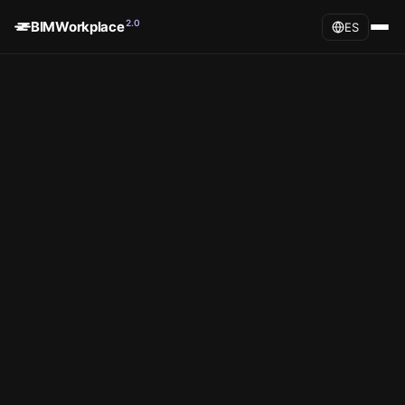
2.0
BIMWorkplace
ES