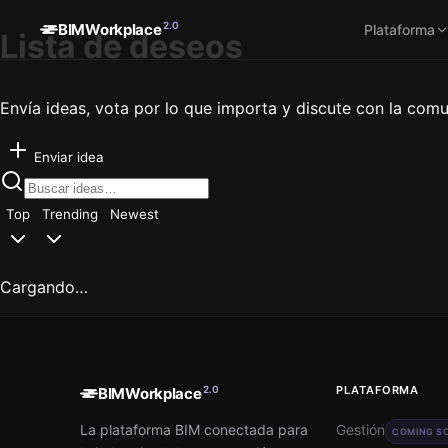
2.0
BIMWorkplace
Plataforma
Lista de deseos
Envía ideas, vota por lo que importa y discute con la com
Enviar idea
Top
Trending
Newest
Cargando…
2.0
PLATAFORMA
BIMWorkplace
La plataforma BIM conectada para
Gestión
COMING S