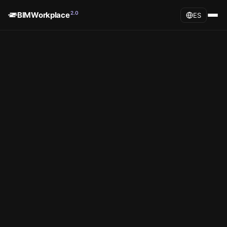
2.0
BIMWorkplace
ES