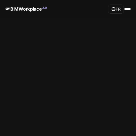
2.0
BIMWorkplace
FR