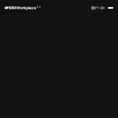
2.0
BIMWorkplace
PT-BR