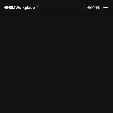
2.0
BIMWorkplace
PT-BR