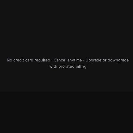
Minimum 1 project
Unlimited users per project
Ideal for contractors & owners
Workplace-scoped licenses
No credit card required · Cancel anytime · Upgrade or downgrade
with prorated billing