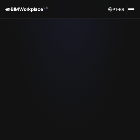
2.0
BIMWorkplace
PT-BR