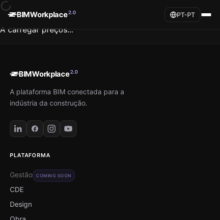
2.0
BIMWorkplace
PT-PT
A carregar preços...
2.0
BIMWorkplace
A plataforma BIM conectada para a
indústria da construção.
PLATAFORMA
Gestão
COMING SOON
CDE
Design
Obra