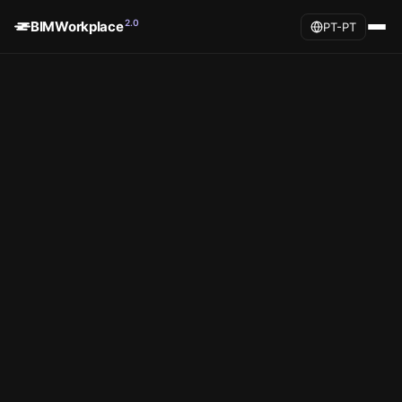
2.0
BIMWorkplace
PT-PT