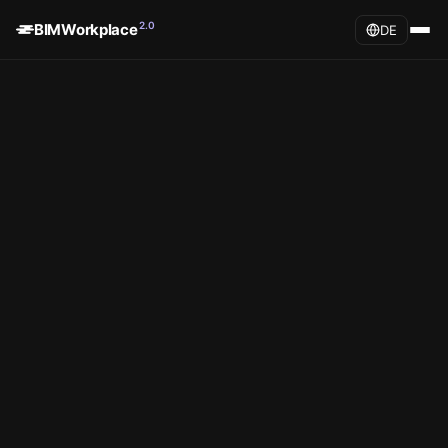
2.0
BIMWorkplace
DE