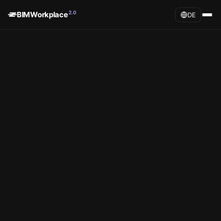
2.0
BIMWorkplace
DE