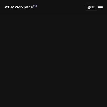
2.0
BIMWorkplace
DE