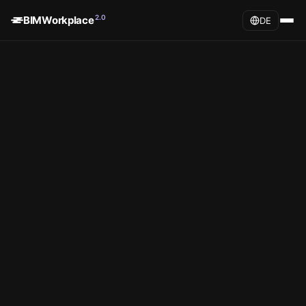
2.0
BIMWorkplace
DE