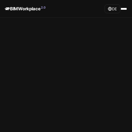
2.0
BIMWorkplace
DE